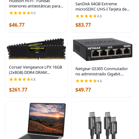
Hudson Hi-Fi - Fundas
SanDisk 64GB Extreme
interiores antiestáticas para
microSDXC UHS-I Tarjeta de
discos de vinilo de 50
4.9
memoria con adaptador -
unidades - Fundas
4.8
Hasta 160MB/s, C10, U3, V30,
transparentes duraderas
$46.77
$83.77
4K, A2, Micro SD - SDSQXA2-
para discos - Protege tus
064G-GN6MA
Corsair Vengeance LPX 16GB
Netgear GS305 Conmutador
(2x8GB) DDR4 DRAM
no administrado Gigabit
3200MHz C16 Kit de memoria
Ethernet de 5 puertos, hub
4.8
4.8
de escritorio - negro
de red doméstica, bifurcador
(CMK16GX4M2B3200C16)
$261.77
$49.77
Ethernet de oficina, sin
software,