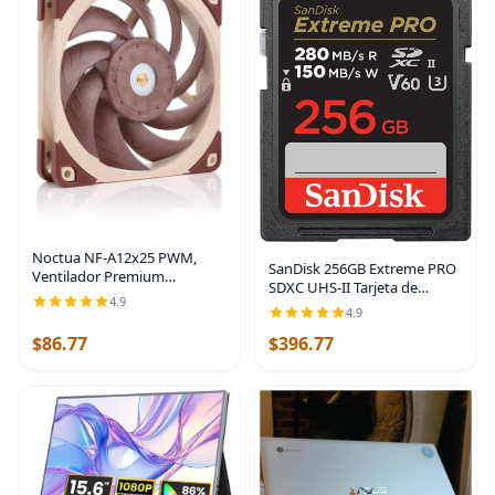
Noctua NF-A12x25 PWM,
SanDisk 256GB Extreme PRO
Ventilador Premium
SDXC UHS-II Tarjeta de
Silencioso, 4-Pino (120mm,
4.9
memoria - C10, U3, V60, 6K,
4.9
Marrón)
4K UHD, Tarjeta SD -
$86.77
$396.77
SDSDXEP-256G-GN4IN