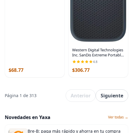
M3/A3113, M2/A2681
M1/A2337 A2179 A1932,
Western Digital Technologies
Inc. SanDis Extreme Portable
SSD
4.8
$68.77
$306.77
Anterior
Siguiente
Página 1 de 313
Novedades en Yaxa
Ver todas →
Bre-B: paga más rápido y ahorra en tu compra