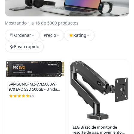
Mostrando 1 a 16 de 5000 productos
Ordenar
Precio
Rating
Envio rapido
SAMSUNG (MZ-V7E500BW)
970 EVO SSD 500GB - Unidad
interna de estado sólido con
4.9
interfaz M.2 NVMe con
tecnología V-NAND,
negro/rojo
ELG Brazo de monitor de
resorte de gas, movimiento