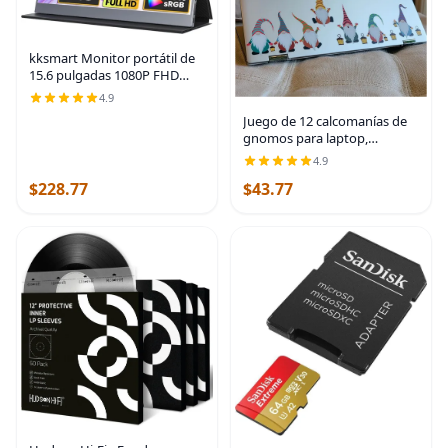
kksmart Monitor portátil de
15.6 pulgadas 1080P FHD
86% sRGB 60Hz, monitor de
4.9
viaje para laptop, MacBook
Juego de 12 calcomanías de
Surface PC, Xbox PS5, HDMI
gnomos para laptop,
Dual USB-C
calcomanías de gnomos para
4.9
laptop, calcomanías estéticas
$228.77
$43.77
para computadora portátil,
calcomanías para