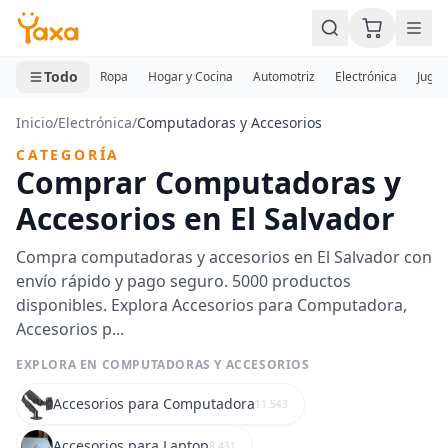
MINI CARRITO
0 productos
Todo
Ropa
Hogar y Cocina
Automotriz
Electrónica
Jugue
Inicio
/
Electrónica
/
Computadoras y Accesorios
CATEGORÍA
Comprar Computadoras y
Accesorios en El Salvador
Compra computadoras y accesorios en El Salvador con
envío rápido y pago seguro. 5000 productos
disponibles. Explora Accesorios para Computadora,
Accesorios p...
EXPLORA EN COMPUTADORAS Y ACCESORIOS
Accesorios para Computadora
11.543
Accesorios para Laptop
8.431