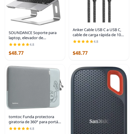
Anker Cable USB C a USB C,
SOUNDANCE Soporte para
cable de carga rápida de 100
laptop, elevador de
W (paquete de 2, 3.3 pies,
4.8
computadora de aluminio,
4.8
negro) | Para iPhone 17
elevador ergonómico para
Series, MacBook Pro 2020,
$48.77
$48.77
computadoras portátiles,
Pixel y más (no
soporte de metal compatible
tomtoc Funda protectora
giratoria de 360° para portátil
de 13 pulgadas, nuevo
4.8
MacBook Air M4/A3240 2025,