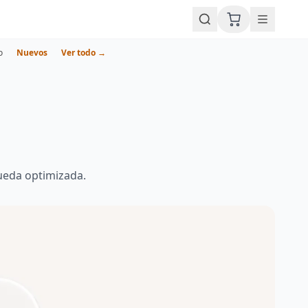
o
Nuevos
Ver todo →
ueda optimizada.