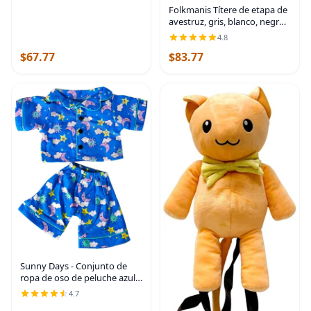
Folkmanis Títere de etapa de
avestruz, gris, blanco, negro,
1 ea
4.8
$67.77
$83.77
Sunny Days - Conjunto de
ropa de oso de peluche azul
para la mayoría de los osos
4.7
de peluche de 14 a 18