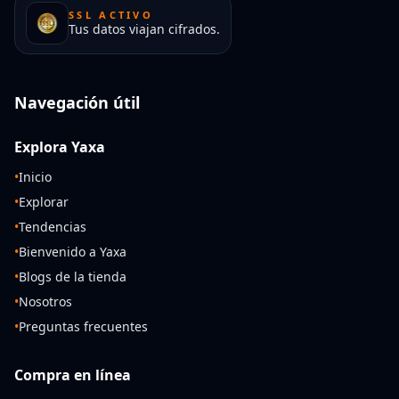
SSL ACTIVO
Tus datos viajan cifrados.
Navegación útil
Explora Yaxa
•
Inicio
•
Explorar
•
Tendencias
•
Bienvenido a Yaxa
•
Blogs de la tienda
•
Nosotros
•
Preguntas frecuentes
Compra en línea