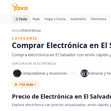
MINI CARRITO
0 productos
Todo
Ropa
Hogar y Cocina
Automotriz
Electrónica
Inicio
/
Electrónica
CATEGORÍA
Comprar Electrónica en El
Compra electrónica en El Salvador con envío rápido 
EXPLORA EN ELECTRÓNICA
Computadoras y Accesorios
Cámaras y Fo
33.740
+12 más
Precio de Electrónica en El Salvad
Explora electrónica con precios actualizados, envío rápido, 