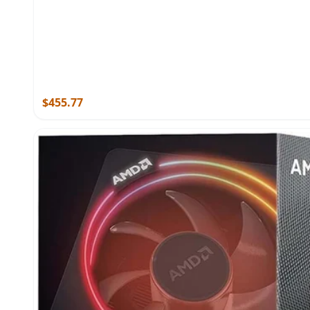
$455.77