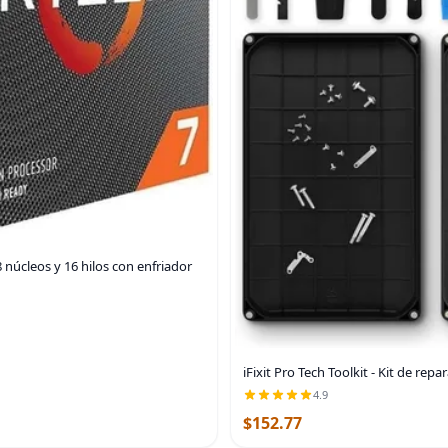
núcleos y 16 hilos con enfriador
iFixit Pro Tech Toolkit - Kit de re
4.9
$152.77