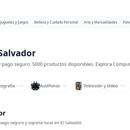
Juguetes y Juegos
Belleza y Cuidado Personal
Arte y Manualidades
Pati
 Salvador
y pago seguro. 5000 productos disponibles. Explora Computa
tografía
Audífonos
Televisión y Vídeo
22.967
6.785
6.784
or
pago seguro y soporte local en El Salvador.