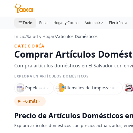
MINI CARRITO
0 productos
Todo
Ropa
Hogar y Cocina
Automotriz
Electrónica
Inicio
/
Salud y Hogar
/
Artículos Domésticos
CATEGORÍA
Comprar Artículos Domésti
Compra artículos domésticos en El Salvador con envío
EXPLORA EN ARTÍCULOS DOMÉSTICOS
Papeles
Utensilios de Limpieza
7.412
3.810
+6 más
Precio de Artículos Domésticos en
Explora artículos domésticos con precios actualizados, enví