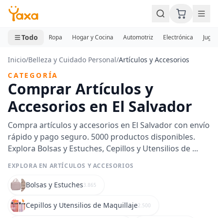
MINI CARRITO
0 productos
Todo
Ropa
Hogar y Cocina
Automotriz
Electrónica
Jugue
Inicio
/
Belleza y Cuidado Personal
/
Artículos y Accesorios
CATEGORÍA
Comprar Artículos y
Accesorios en El Salvador
Compra artículos y accesorios en El Salvador con envío
rápido y pago seguro. 5000 productos disponibles.
Explora Bolsas y Estuches, Cepillos y Utensilios de ...
EXPLORA EN ARTÍCULOS Y ACCESORIOS
Bolsas y Estuches
3.865
Cepillos y Utensilios de Maquillaje
2.500