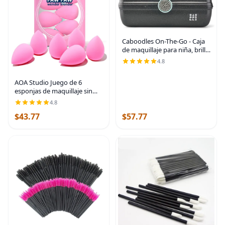
Caboodles On-The-Go - Caja
de maquillaje para niña, brillo
negro, colección Show Girl,
4.8
caja organizadora de
maquillaje de plástico duro,
AOA Studio Juego de 6
espejo
esponjas de maquillaje sin
látex y alta definición Set de 6
4.8
maquillaje Wonder Blender
$43.77
$57.77
para polvo crema y líquido,
Super Soft