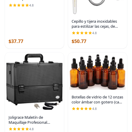
de bambú, 25% más grandes,
4.8
1 unidad/100 hojas
absorbentes de aceite aptas
para maquillaje
Cepillo y tijera inoxidables
para estilizar las cejas, de
Tweezerman, paquete de de
4.8
1, Acero inoxidable clásico
$37.77
$50.77
Botellas de vidrio de 12 onzas
color ámbar con gotero (cada
1.)
4.8
Joligrace Maletín de
Maquillaje Profesional
Ajustable - 6 Bandejas
4.8