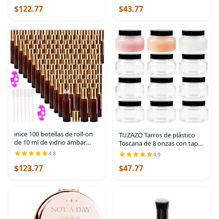
Organizador de
$122.77
$43.77
Almacenamiento de
Cosméticos con Cerradura y
Compartimentos 14
inice 100 botellas de roll-on
TUZAZO Tarros de plástico
de 10 ml de vidrio ámbar
Toscana de 8 onzas con tapas
para aceites esenciales con
sin BPA, paquete de 12
4.8
4.9
bolas de rodillo de acero
recipientes vacíos para
$123.77
$47.77
inoxidable y tapa de aleación
exfoliar azúcar, recipientes
de
redondos