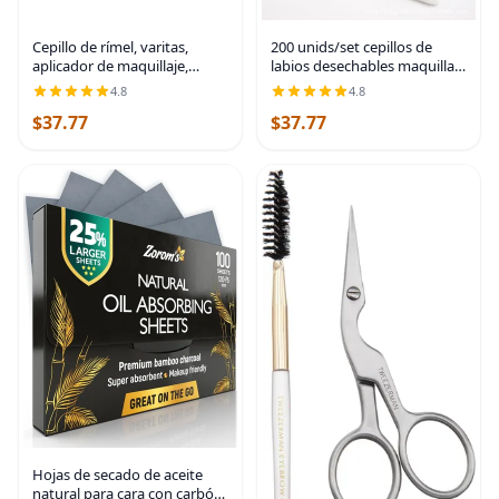
Cepillo de rímel, varitas,
200 unids/set cepillos de
aplicador de maquillaje,
labios desechables maquillaje
brocha de máscara
cepillo lápiz labial brillo
4.8
4.8
varitas aplicador herramienta
$37.77
$37.77
maquillaje belleza
herramientas
Hojas de secado de aceite
natural para cara con carbón