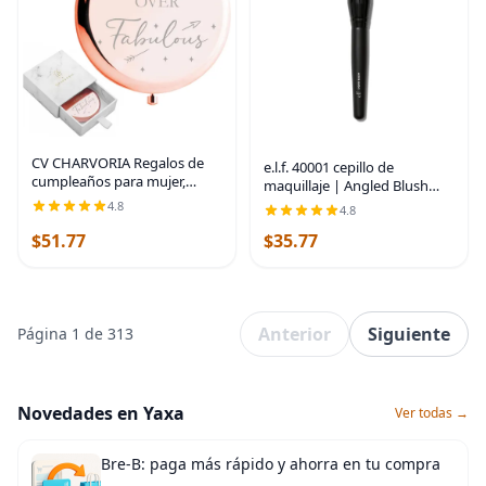
CV CHARVORIA Regalos de
e.l.f. 40001 cepillo de
cumpleaños para mujer,
maquillaje | Angled Blush
espejo compacto de oro rosa
Brush Ideal For Applying &
4.8
4.8
con texto en inglés "Not a
Blending Colors On Cheeks,
Day Over Fabulous", ideas de
$51.77
$35.77
Soft, Dense Bristles, Vegan &
regalo de
Cruelty-free
Anterior
Siguiente
Página 1 de 313
Novedades en Yaxa
Ver todas →
Bre-B: paga más rápido y ahorra en tu compra