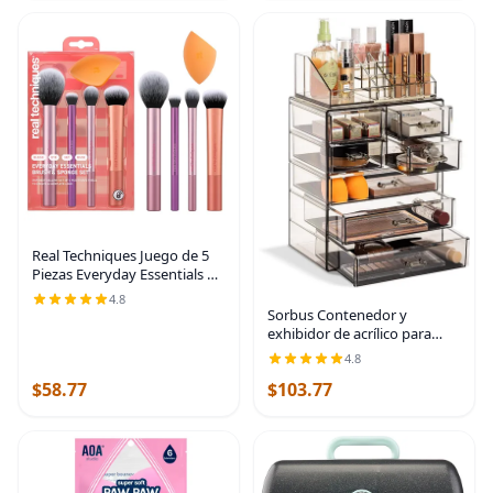
Real Techniques Juego de 5
Piezas Everyday Essentials de
Brochas de Maquillaje,
4.8
Incluye 4 Brochas y Esponja
Sorbus Contenedor y
de Maquillaje, Para Base,
exhibidor de acrílico para
Rubor,
guardar cosméticos,
4.8
maquillajes y joyas. Diseño
$58.77
$103.77
espaciado. Excelente para el
baño, la cómoda, el