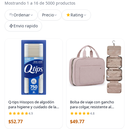
Mostrando 1 a 16 de 5000 productos
Ordenar
Precio
Rating
Envio rapido
Q-tips Hisopos de algodón
Bolsa de viaje con gancho
para higiene y cuidado de la
para colgar, resistente al
belleza, hisopo de algodón
agua, organizador de
4.9
4.8
original hecho con 100%
cosméticos, bolsa de viaje
$52.77
$49.77
algodón, 750 unidades
para accesorios, champú,
contenedor de tamaño