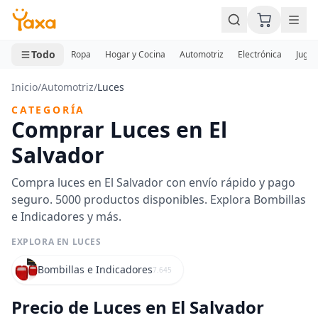
MINI CARRITO
0 productos
Todo
Ropa
Hogar y Cocina
Automotriz
Electrónica
Jugue
Inicio
/
Automotriz
/
Luces
CATEGORÍA
Comprar Luces en El
Salvador
Compra luces en El Salvador con envío rápido y pago
seguro. 5000 productos disponibles. Explora Bombillas
e Indicadores y más.
EXPLORA EN LUCES
Bombillas e Indicadores
7.645
Precio de Luces en El Salvador