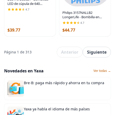
LED de cúpula de 640
lúmenes, extremadamente
4.7
brillantes, 3020 12-EX,
Philips 3157NALLB2
chipsets de 1.25 pulgadas,
LongerLife - Bombilla en
1.220 in, DE3022 3175,
miniatura, 2 unidades
4.7
(paquete de 1)
$39.77
$44.77
Anterior
Siguiente
Página 1 de 313
Novedades en Yaxa
Ver todas →
Bre-B: paga más rápido y ahorra en tu compra
Yaxa ya habla el idioma de más países