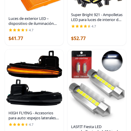
Super Bright 921 - Ampolletas
Luces de exterior LED –
LED para luces de interior de
dispositivo de iluminación
casa rodante, remolque,
4.7
Kohree de 12 voltios, 280
barco, cúpula interior
4.7
lúmenes, iluminación de
(paquete de 20 unidades,
$41.77
$52.77
repuesto para vehículos
6000 K, color
recreacionales,
HIGH FLYING - Accesorios
para auto: espejos laterales
LED, luces de señal de giro
4.7
LASFIT Fiesta LED
dinámicas y secuenciales con