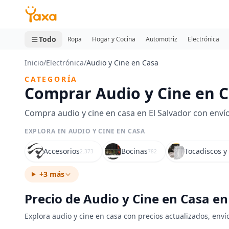
MINI CARRITO
0 productos
Todo
Ropa
Hogar y Cocina
Automotriz
Electrónica
Inicio
/
Electrónica
/
Audio y Cine en Casa
CATEGORÍA
Comprar Audio y Cine en C
Compra audio y cine en casa en El Salvador con envío
EXPLORA EN AUDIO Y CINE EN CASA
Accesorios
Bocinas
Tocadiscos y
2.373
782
+3 más
Precio de Audio y Cine en Casa en
Explora audio y cine en casa con precios actualizados, envío