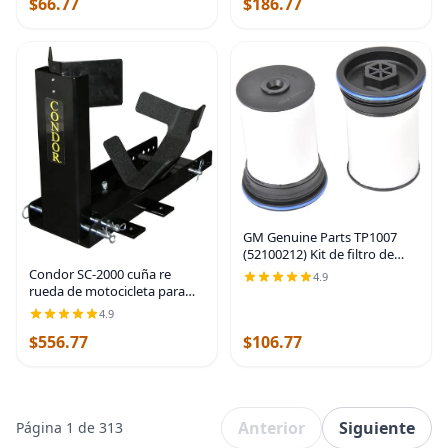
$66.77
$186.77
compatible con Jeep
Gladiator JT 2020+ (sistema
atornillado -
GM Genuine Parts TP1007
(52100212) Kit de filtro de
combustible con tapas y
Condor SC-2000 cuña re
4.9
sellos
rueda de motocicleta para
remolques.
4.9
$556.77
$106.77
Anterior
Siguiente
Página 1 de 313