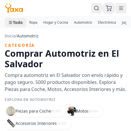
MINI CARRITO
0 productos
Todo
Ropa
Hogar y Cocina
Automotriz
Electrónica
Jugue
Inicio
/
Automotriz
CATEGORÍA
Comprar Automotriz en El
Salvador
Compra automotriz en El Salvador con envío rápido y
pago seguro. 5000 productos disponibles. Explora
Piezas para Coche, Motos, Accesorios Interiores y más.
EXPLORA EN AUTOMOTRIZ
Piezas para Coche
Motos
65.787
30.416
Accesorios Interiores
19.392