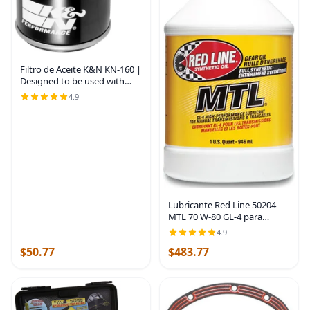
Filtro de Aceite K&N KN-160 |
Designed to be used with
Synthetic or Conventional
4.9
Oils, Wrench Off Nut: Fits
Select BMW Motorcycles
Lubricante Red Line 50204
MTL 70 W-80 GL-4 para
transmisión manual y caja de
4.9
cambios
$50.77
$483.77