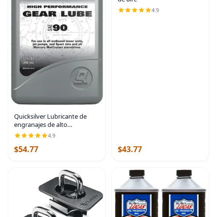
4.9
Quicksilver Lubricante de
engranajes de alto
rendimiento SAE 90 para
4.9
fueraborda y accionamientos
$54.77
$43.77
de popa, 32 oz | Extreme
pressure synthetic