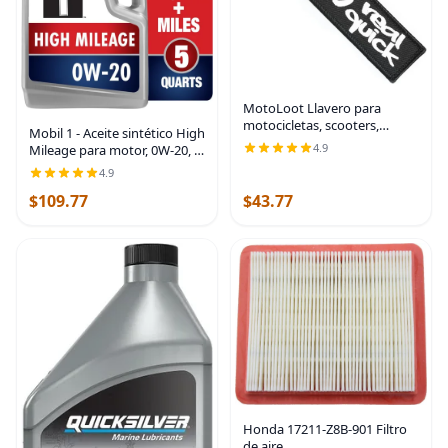
MotoLoot Llavero para
motocicletas, scooters,
Mobil 1 - Aceite sintético High
coches y regalos
4.9
Mileage para motor, 0W-20, 5
cuartos de galón, gris
4.9
$109.77
$43.77
Honda 17211-Z8B-901 Filtro
de aire