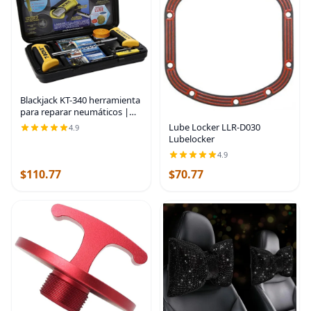
Blackjack KT-340 herramienta
para reparar neumáticos |
Fabricado en Estados Unidos
Lube Locker LLR-D030
4.9
Lubelocker
4.9
$110.77
$70.77