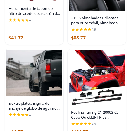
Herramienta de tapón de
filtro de aceite de aleación de
2 PCS Almohadas Brillantes
aluminio, herramienta de
4.9
para Automóvil, Almohada
desmontaje de tapón de
de Reposacabezas de Coche
filtro de aceite para Dodge
4.9
con Lazo de Pedrería,
Ram 05083285AA
$41.77
$88.77
Almohada Cervical para
Coche para Relajación del
Elektroplate Insignia de
anclaje de globo de águila del
Redline Tuning 21-20003-02
Cuerpo de Marines de
4.9
Capó QuickLIFT Plus
Estados Unidos con licencia
compatible con Jeep
oficial de alta calidad,
4.9
Wrangler JL 2018+ y
emblema de metal