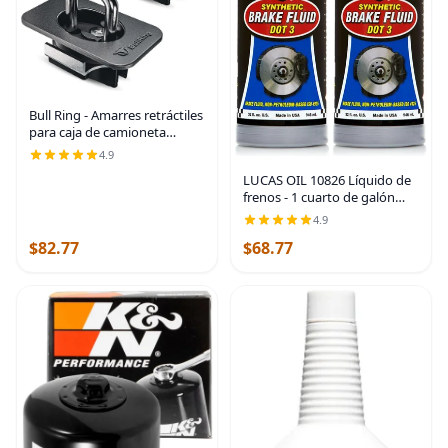
Bull Ring - Amarres retráctiles
para caja de camioneta
ajustables para Ford F150
4.9
2015-25, Super Duty 2017-25,
LUCAS OIL 10826 Líquido de
Raptor 2017-25 – Ajuste
frenos - 1 cuarto de galón
empotrado,
(paquete de 2)
4.9
$82.77
$68.77