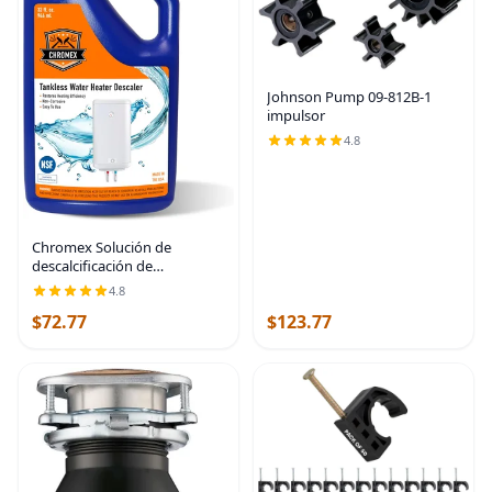
Johnson Pump 09-812B-1
impulsor
4.8
Chromex Solución de
descalcificación de
calentador de agua sin
4.8
tanque certificada por NSF |
$72.77
$123.77
Descalcificador altamente
efectivo que restaura la