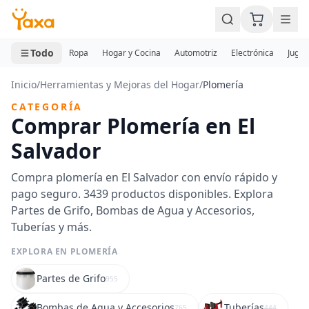
MINI CARRITO
0 productos
Todo
Ropa
Hogar y Cocina
Automotriz
Electrónica
Jugue
Inicio
/
Herramientas y Mejoras del Hogar
/
Plomería
CATEGORÍA
Comprar Plomería en El
Salvador
Compra plomería en El Salvador con envío rápido y
pago seguro. 3439 productos disponibles. Explora
Partes de Grifo, Bombas de Agua y Accesorios,
Tuberías y más.
EXPLORA EN PLOMERÍA
Partes de Grifo
955
Bombas de Agua y Accesorios
Tuberías
765
444