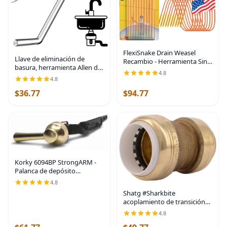
FlexiSnake Drain Weasel
Llave de eliminación de
Recambio - Herramienta Sink
basura, herramienta Allen de
Snake Removedora de
4.8
eliminación de basura,
Obstrucciones de Cabello,
4.8
compatible con InSinkErator
Fregadero, Tubería, Baño,
$36.77
$94.77
eliminación de basura para
Limpiador de Desagüe de
Korky 6094BP StrongARM -
Palanca de depósito
universal para adaptarse a
4.8
inodoros de montaje frontal,
Shatg #Sharkbite
lateral izquierdo y derecho,
acoplamiento de transición
oro cepillado,
de PVC de 1/2” Cts x 1/2".,
4.8
UIP4020A, 0 volts