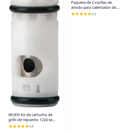
Paquete de 2 varillas de
ánodo para calentador de
agua para RV, varilla de
4.8
ánodo para calentadores de
agua caliente de RV, pieza
suburbana de
MOEN Kit de cartucho de
grifo de repuesto 1224 se
adapta a la mayoría de grifos
4.8
MOEN de doble mango y