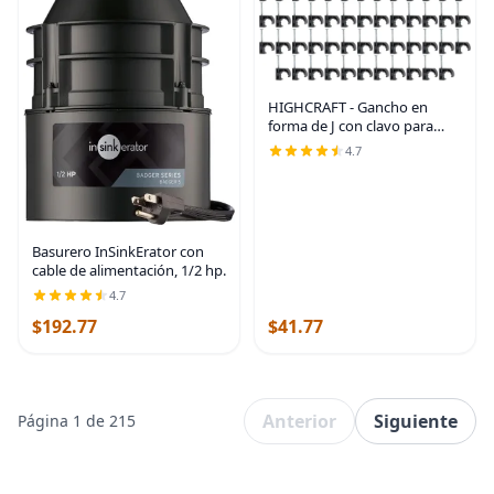
HIGHCRAFT - Gancho en
forma de J con clavo para
tubos de Pex, color negro
4.7
Basurero InSinkErator con
cable de alimentación, 1/2 hp.
4.7
$192.77
$41.77
Anterior
Siguiente
Página 1 de 215