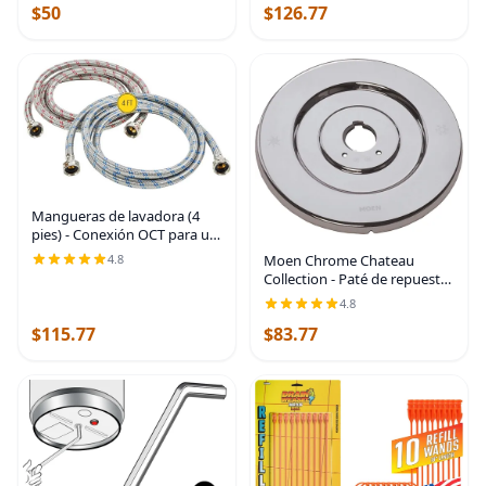
$50
$126.77
bañera/duchas
Mangueras de lavadora (4
pies) - Conexión OCT para un
ajuste fácil y seguro - Ajuste
Moen Chrome Chateau
4.8
universal para todas las
Collection - Paté de repuesto
lavadoras - (2 unidades) de
para grifos de bañera y
4.8
acero
ducha con un solo mango,
$115.77
$83.77
16090