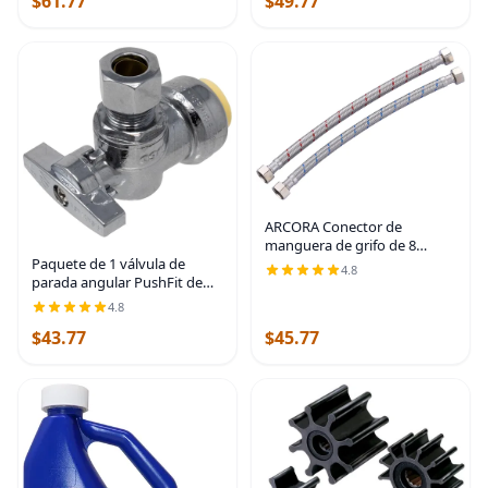
$61.77
$49.77
ARCORA Conector de
manguera de grifo de 8
pulgadas de longitud
Paquete de 1 válvula de
4.8
trenzado de acero inoxidable
parada angular PushFit de
cUPC Líneas de suministro de
1/2 pulgada nominal x 3/8
4.8
1/2 pulgada FIP x 1/2
pulgadas de diámetro
$43.77
$45.77
exterior Comp, válvula de
cierre de latón de un