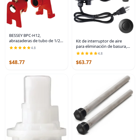
BESSEY BPC-H12,
abrazaderas de tubo de 1/2
Kit de interruptor de aire
pulgada estilo H -
para eliminación de basura,
4.8
Increíblemente versátiles,
doble salida, desagüe de
4.8
fáciles de ensamblar,
fregadero, acero inoxidable
$48.77
$63.77
abrazadera de taller
negro, botón de
indispensable
encendido/apagado, pieza