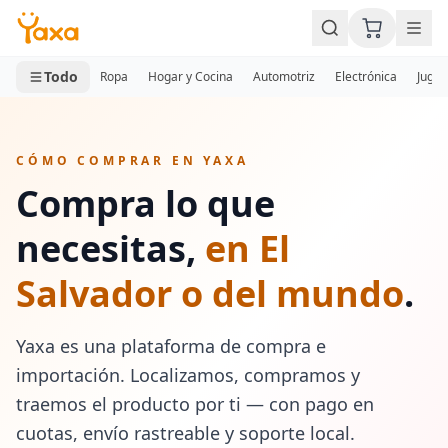
MINI CARRITO
0 productos
Todo
Ropa
Hogar y Cocina
Automotriz
Electrónica
Jugue
CÓMO COMPRAR EN YAXA
Compra lo que
necesitas,
en El
Salvador o del mundo
.
Yaxa es una plataforma de compra e
importación. Localizamos, compramos y
traemos el producto por ti — con pago en
cuotas, envío rastreable y soporte local.