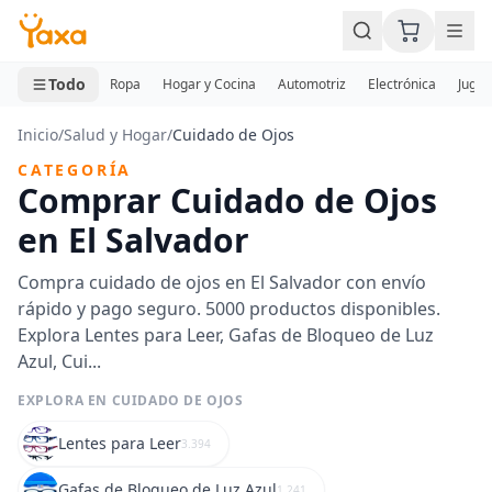
MINI CARRITO
0 productos
Todo
Ropa
Hogar y Cocina
Automotriz
Electrónica
Jugue
Inicio
/
Salud y Hogar
/
Cuidado de Ojos
CATEGORÍA
Comprar Cuidado de Ojos
en El Salvador
Compra cuidado de ojos en El Salvador con envío
rápido y pago seguro. 5000 productos disponibles.
Explora Lentes para Leer, Gafas de Bloqueo de Luz
Azul, Cui...
EXPLORA EN CUIDADO DE OJOS
Lentes para Leer
3.394
Gafas de Bloqueo de Luz Azul
1.241