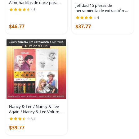
Almohadillas de nariz para
Jeffdad 15 piezas de
gafas, almohadillas de nariz
4.6
herramienta de extracción de
de silicona suave en forma de
lentes de contacto duras
4
A de alta calidad para gafas |
para lentes esclerales RGP,
Cojines de
$46.77
$37.77
aplicador de ventosa de
émbolo de silicona y
Nancy & Lee / Nancy & Lee
Again / Nancy & Lee Volume
3 / Nancy & Mel Tillis (2Cd)
3.4
$39.77