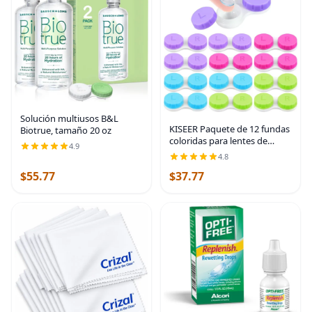
Solución multiusos B&L
KISEER Paquete de 12 fundas
Biotrue, tamaño 20 oz
coloridas para lentes de
4.9
contacto, contenedor a
4.8
granel, kit de
$55.77
$37.77
almacenamiento de remojo
(4 colores)