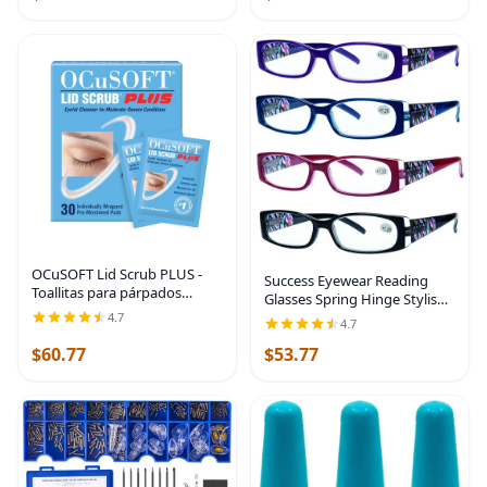
expertos
OCuSOFT Lid Scrub PLUS -
Success Eyewear Reading
Toallitas para párpados
Glasses Spring Hinge Stylish
prehumedecidas de uso
Designed Readers Womens
4.7
4.7
continuo para condiciones
Glasses for Reading 4 pk
moderadas a graves -
$60.77
$53.77
Limpiador de párpados