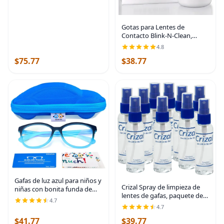
años
Gotas para Lentes de
Contacto Blink-N-Clean,
Gotas Humectantes para
4.8
Lentes de Contacto Blandas y
$75.77
$38.77
RGP, Hidrata
Instantáneamente, Elimina la
Gafas de luz azul para niños y
Crizal Spray de limpieza de
niñas con bonita funda de
lentes de gafas, paquete de
automóvil, protección UV400,
4.7
10 (2 onzas), seguro para
antirayos azules, edades de 3
4.7
lentes con revestimiento AR,
a 12 años
$41.77
$39.77
diseñado y probado por los