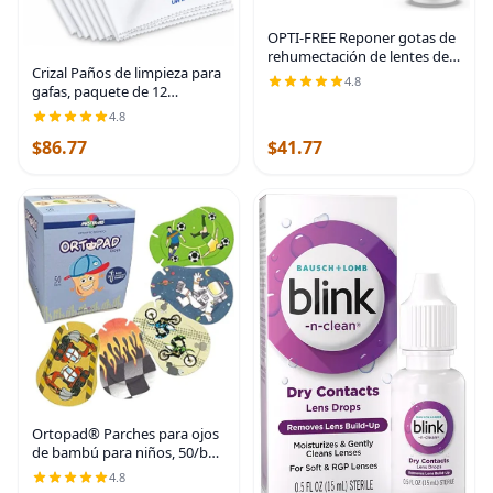
OPTI-FREE Reponer gotas de
rehumectación de lentes de
Crizal Paños de limpieza para
contacto, 0.3 fl oz
4.8
gafas, paquete de 12
unidades, microfibra de alta
4.8
calidad, paño más seguro
$86.77
$41.77
para lentes AR, mejor valor a
granel para
Ortopad® Parches para ojos
de bambú para niños, 50/bx,
paquete de llamas de
4.8
carreras, tamaño regular 4+