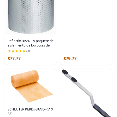
tubo de metal de 1 pie,
barandilla de seguridad
Reflectix BP24025 paquete de
aislamiento de burbujas de
24 pulgadas por 25 pies, 1
4.8
unidad
$77.77
$79.77
SCHLUTER KERDI-BAND - 5" X
33'