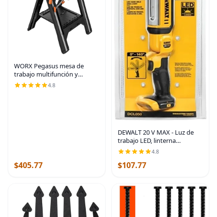
WORX Pegasus mesa de
trabajo multifunción y
Sawhorse con abrazaderas
4.8
rápidas y tenazas de sujeción
- WX051 | 31"×25"×32"
dimension, heavy load
DEWALT 20 V MAX - Luz de
trabajo LED, linterna
recargable, cabezal giratorio,
4.8
solo herramienta (DCL050)
$405.77
$107.77