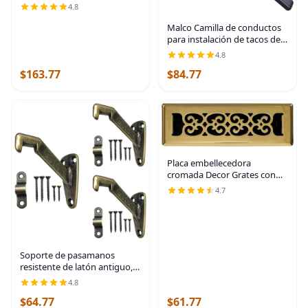
4.8
Malco Camilla de conductos
para instalación de tacos de
accionamiento con una
4.8
mano (DS2 Offset Duct
$163.77
$84.77
Stretcher)
Placa embellecedora
cromada Decor Grates con
ornamento
4.7
Soporte de pasamanos
resistente de latón antiguo,
paquete de 3 | HOWTOOL
4.8
$64.77
$61.77