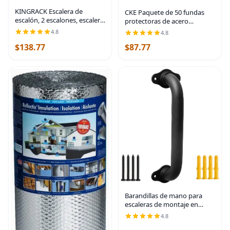
KINGRACK Escalera de
CKE Paquete de 50 fundas
escalón, 2 escalones, escalera
protectoras de acero
plegable con pasamanos,
inoxidable T316 para
4.8
4.8
escalera antideslizante de
barandillas de cable de
seguridad plegable para el
$138.77
$87.77
cuerda de alambre de 1/8
hogar, taburete de
pulgadas, fundas protectoras
de
Barandillas de mano para
escaleras de montaje en
pared de 12 pulgadas para
4.8
interiores, pasamanos de