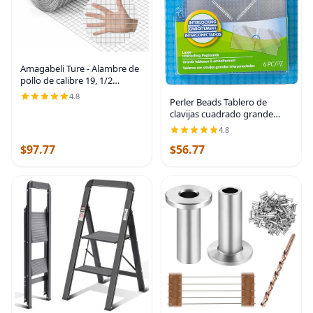
Amagabeli Ture - Alambre de
pollo de calibre 19, 1/2
pulgada, 16 pulgadas x 6
4.8
Perler Beads Tablero de
pies, alambre soldado doble
clavijas cuadrado grande
galvanizado extra grueso
para manualidades infantiles,
resistente para
4.8
4 unidades
$97.77
$56.77