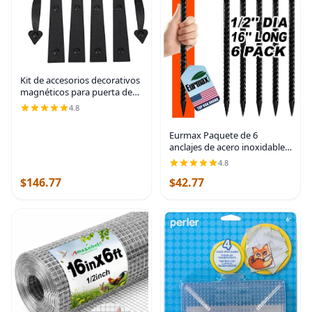
Kit de accesorios decorativos
magnéticos para puerta de
garaje, bisagras de imitación,
4.8
mangos, atractivo de acera,
color negro
Eurmax Paquete de 6
anclajes de acero inoxidable
de 16 pulgadas para vientos
4.8
fuertes, estacas galvanizadas
$146.77
$42.77
de 1/2 pulgada, anclajes de
tierra