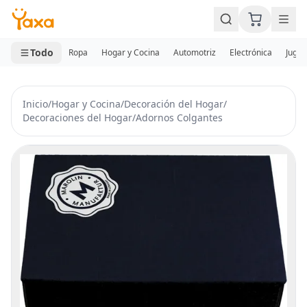
MINI CARRITO
0 productos
Todo
Ropa
Hogar y Cocina
Automotriz
Electrónica
Jugue
Inicio
/
Hogar y Cocina
/
Decoración del Hogar
/
Decoraciones del Hogar
/
Adornos Colgantes