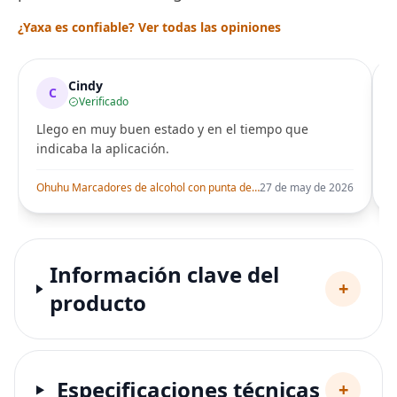
¿Yaxa es confiable? Ver todas las opiniones
Cindy
C
Verificado
Llego en muy buen estado y en el tiempo que
indicaba la aplicación.
i
Ohuhu Marcadores de alcohol con punta de pincel – Juego de marcadores artísticos de doble punta con certificación AP para artistas adultos
27 de may de 2026
Información clave del
+
producto
Especificaciones técnicas
+