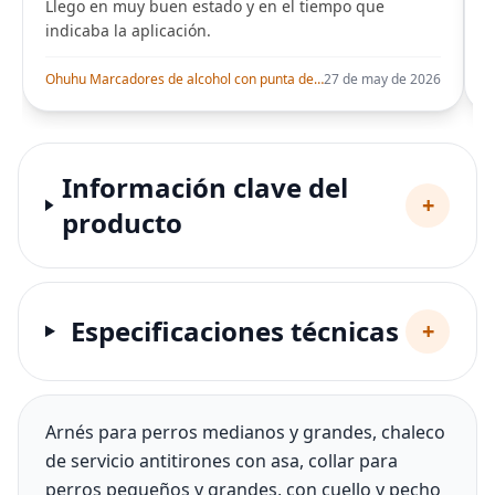
Llego en muy buen estado y en el tiempo que
indicaba la aplicación.
i
Ohuhu Marcadores de alcohol con punta de pincel – Juego de marcadores artísticos de doble punta con certificación AP para artistas adultos
27 de may de 2026
Información clave del
+
producto
Especificaciones técnicas
+
Arnés para perros medianos y grandes, chaleco
de servicio antitirones con asa, collar para
perros pequeños y grandes, con cuello y pecho