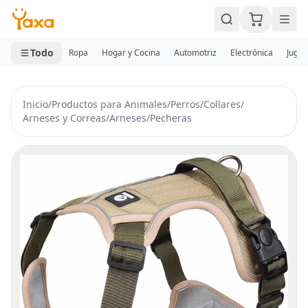
MINI CARRITO
0 productos
Todo
Ropa
Hogar y Cocina
Automotriz
Electrónica
Jugue
Inicio
/
Productos para Animales
/
Perros
/
Collares
/
Arneses y Correas
/
Arneses
/
Pecheras