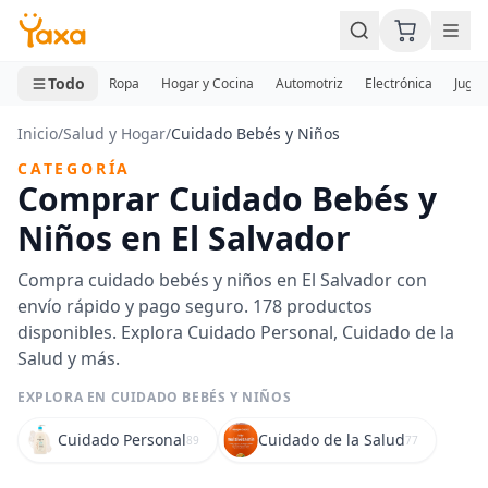
MINI CARRITO
0 productos
Todo
Ropa
Hogar y Cocina
Automotriz
Electrónica
Jugue
Inicio
/
Salud y Hogar
/
Cuidado Bebés y Niños
CATEGORÍA
Comprar Cuidado Bebés y
Niños en El Salvador
Compra cuidado bebés y niños en El Salvador con
envío rápido y pago seguro. 178 productos
disponibles. Explora Cuidado Personal, Cuidado de la
Salud y más.
EXPLORA EN CUIDADO BEBÉS Y NIÑOS
Cuidado Personal
Cuidado de la Salud
89
77