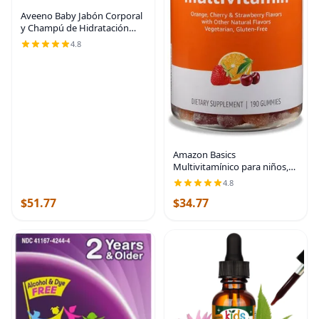
Aveeno Baby Jabón Corporal
y Champú de Hidratación
Diaria con Extracto de Avena,
4.8
Hipoalergénico, Sin Lágrimas,
Sin Parabenos Añadidos,
Fórmula
Amazon Basics
Multivitamínico para niños,
190 gomitas, naranja, cereza
4.8
y fresa (anteriormente
$51.77
$34.77
Solimo)