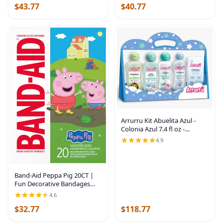
$43.77
$40.77
Arrurru Kit Abuelita Azul -
Colonia Azul 7.4 fl oz -
Champú Cabello Claro 7.4 fl
4.9
oz - Baño Líquido 7.4 fl oz -
Crema Original 7.4 fl oz -
Crema
Band-Aid Peppa Pig 20CT |
Fun Decorative Bandages
featuring Peppa Pig Designs
4.6
for Kids, Sterile First Aid
$32.77
$118.77
Wound Care for Minor Cuts &
Scrapes