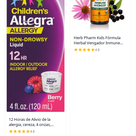
Herb Pharm Kids Fórmula
Herbal Vengador Inmune
Certificado-Orgánico Sin
4.8
Alcohol, 1 Onza
12 Horas de Alivio de la
alergia, cereza, 4 onzas,
CHATTEM531277, 1, 1
4.8