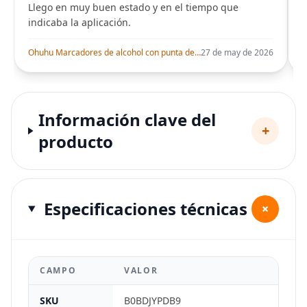
Llego en muy buen estado y en el tiempo que
indicaba la aplicación.
i
Ohuhu Marcadores de alcohol con punta de pincel – Juego de marcadores artísticos de doble punta con certificación AP para artistas adultos
27 de may de 2026
Información clave del
+
producto
Especificaciones técnicas
+
CAMPO
VALOR
SKU
B0BDJYPDB9