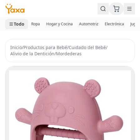
MINI CARRITO
0 productos
Todo
Ropa
Hogar y Cocina
Automotriz
Electrónica
Jugue
Inicio
/
Productos para Bebé
/
Cuidado del Bebé
/
Alivio de la Dentición
/
Mordederas