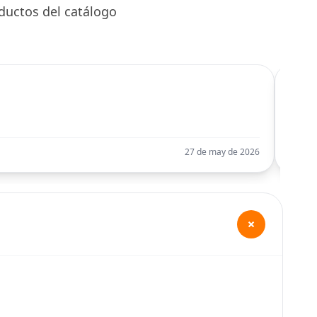
ductos del catálogo
C
Llego
27 de may de 2026
+