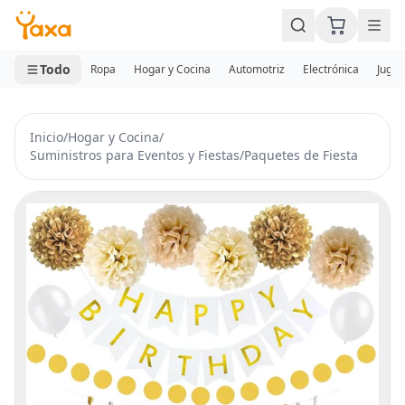
MINI CARRITO
0 productos
Todo
Ropa
Hogar y Cocina
Automotriz
Electrónica
Jugue
Inicio
/
Hogar y Cocina
/
Suministros para Eventos y Fiestas
/
Paquetes de Fiesta