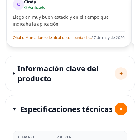
Cindy
C
Verificado
Llego en muy buen estado y en el tiempo que
indicaba la aplicación.
i
Ohuhu Marcadores de alcohol con punta de pincel – Juego de marcadores artísticos de doble punta con certificación AP para artistas adultos
27 de may de 2026
Información clave del
+
producto
Especificaciones técnicas
+
CAMPO
VALOR