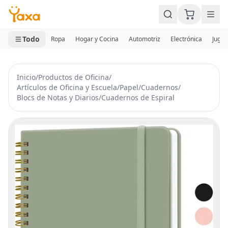
MINI CARRITO
0 productos
Todo
Ropa
Hogar y Cocina
Automotriz
Electrónica
Jugue
Inicio
/
Productos de Oficina
/
Artículos de Oficina y Escuela
/
Papel
/
Cuadernos
/
Blocs de Notas y Diarios
/
Cuadernos de Espiral