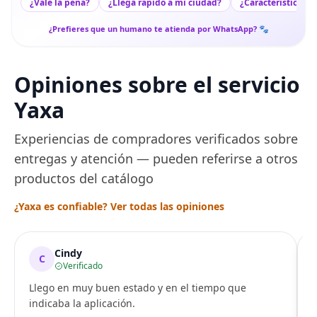
¿Vale la pena?
¿Llega rápido a mi ciudad?
¿Características c
¿Prefieres que un humano te atienda por WhatsApp? 🐾
Opiniones sobre el servicio
Yaxa
Experiencias de compradores verificados sobre
entregas y atención — pueden referirse a otros
productos del catálogo
¿Yaxa es confiable? Ver todas las opiniones
Cindy
C
Verificado
Llego en muy buen estado y en el tiempo que
indicaba la aplicación.
i