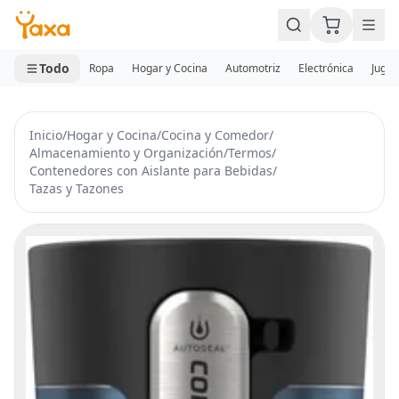
MINI CARRITO
0 productos
Todo
Ropa
Hogar y Cocina
Automotriz
Electrónica
Jugue
Inicio
/
Hogar y Cocina
/
Cocina y Comedor
/
Almacenamiento y Organización
/
Termos
/
Contenedores con Aislante para Bebidas
/
Tazas y Tazones