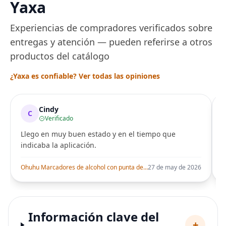
Yaxa
Experiencias de compradores verificados sobre
entregas y atención — pueden referirse a otros
productos del catálogo
¿Yaxa es confiable? Ver todas las opiniones
Cindy
C
Verificado
Llego en muy buen estado y en el tiempo que
indicaba la aplicación.
i
Ohuhu Marcadores de alcohol con punta de pincel – Juego de marcadores artísticos de doble punta con certificación AP para artistas adultos
27 de may de 2026
Información clave del
+