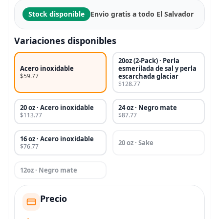
Stock disponible
Envio gratis a todo El Salvador
Variaciones disponibles
20oz (2-Pack) · Perla
Acero inoxidable
esmerilada de sal y perla
$59.77
escarchada glaciar
$128.77
20 oz · Acero inoxidable
24 oz · Negro mate
$113.77
$87.77
16 oz · Acero inoxidable
20 oz · Sake
$76.77
12oz · Negro mate
Precio