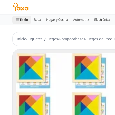
MINI CARRITO
0 productos
Todo
Ropa
Hogar y Cocina
Automotriz
Electrónica
Inicio
/
Juguetes y Juegos
/
Rompecabezas
/
Juegos de Pregu