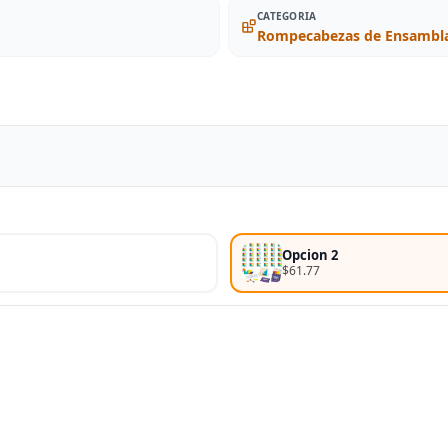
CATEGORIA
Rompecabezas de Ensambla
Opcion 2
$61.77